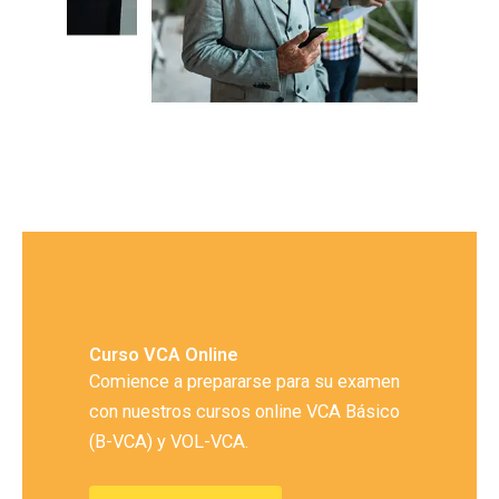
Curso VCA Online
Comience a prepararse para su examen
con nuestros cursos online VCA Básico
(B-VCA) y VOL-VCA.