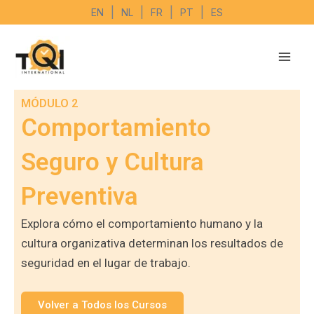
Ir
|
|
|
|
EN
NL
FR
PT
ES
al
contenido
MÓDULO 2
Comportamiento
Seguro y Cultura
Preventiva
Explora cómo el comportamiento humano y la
cultura organizativa determinan los resultados de
seguridad en el lugar de trabajo.
Volver a Todos los Cursos