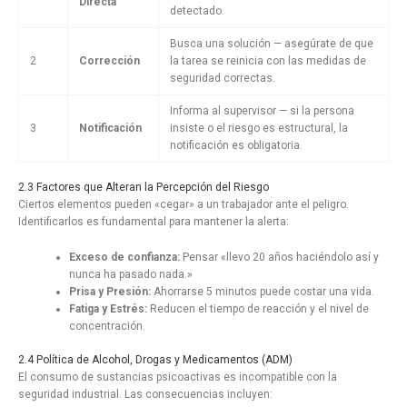
Directa
detectado.
Busca una solución — asegúrate de que
2
Corrección
la tarea se reinicia con las medidas de
seguridad correctas.
Informa al supervisor — si la persona
3
Notificación
insiste o el riesgo es estructural, la
notificación es obligatoria.
2.3 Factores que Alteran la Percepción del Riesgo
Ciertos elementos pueden «cegar» a un trabajador ante el peligro.
Identificarlos es fundamental para mantener la alerta:
Exceso de confianza:
Pensar «llevo 20 años haciéndolo así y
nunca ha pasado nada.»
Prisa y Presión:
Ahorrarse 5 minutos puede costar una vida.
Fatiga y Estrés:
Reducen el tiempo de reacción y el nivel de
concentración.
2.4 Política de Alcohol, Drogas y Medicamentos (ADM)
El consumo de sustancias psicoactivas es incompatible con la
seguridad industrial. Las consecuencias incluyen: