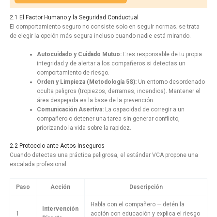
2.1 El Factor Humano y la Seguridad Conductual
El comportamiento seguro no consiste solo en seguir normas; se trata
de elegir la opción más segura incluso cuando nadie está mirando.
Autocuidado y Cuidado Mutuo:
Eres responsable de tu propia
integridad y de alertar a los compañeros si detectas un
comportamiento de riesgo.
Orden y Limpieza (Metodología 5S):
Un entorno desordenado
oculta peligros (tropiezos, derrames, incendios). Mantener el
área despejada es la base de la prevención.
Comunicación Asertiva:
La capacidad de corregir a un
compañero o detener una tarea sin generar conflicto,
priorizando la vida sobre la rapidez.
2.2 Protocolo ante Actos Inseguros
Cuando detectas una práctica peligrosa, el estándar VCA propone una
escalada profesional:
Paso
Acción
Descripción
Habla con el compañero — detén la
Intervención
1
acción con educación y explica el riesgo