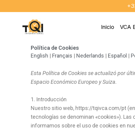
Ir
+3
al
contenido
Inicio
VCA B
Política de Cookies
English
|
Français
|
Nederlands
|
Español
|
P
Esta Política de Cookies se actualizó por úl
Espacio Económico Europeo y Suiza.
1. Introducción
Nuestro sitio web, https://tqivca.com/pt (en
tecnologías se denominan «cookies»). Las 
informamos sobre el uso de cookies en nues