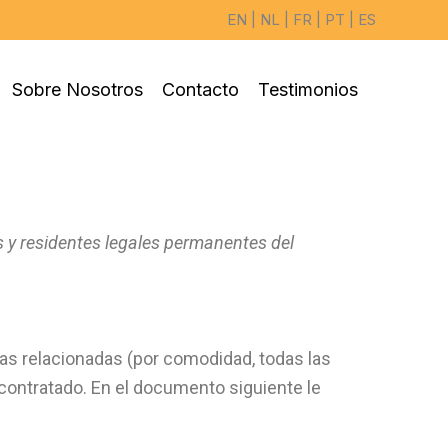
EN
|
NL
|
FR
|
PT
|
ES
Sobre Nosotros
Contacto
Testimonios
os y residentes legales permanentes del
gías relacionadas (por comodidad, todas las
ontratado. En el documento siguiente le