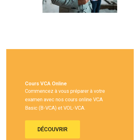
Cours VCA Online
Commencez à vous préparer à votre
examen avec nos cours online VCA
Basic (B-VCA) et VOL-VCA.
DÉCOUVRIR