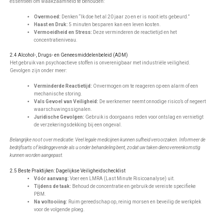
essentieel om waakzaamheid te behouden:
Overmoed:
Denken “Ik doe het al 20 jaar zo en er is nooit iets gebeurd.”
Haast en Druk:
5 minuten besparen kan een leven kosten.
Vermoeidheid en Stress:
Deze verminderen de reactietijd en het
concentratieniveau.
2.4 Alcohol-, Drugs- en Geneesmiddelenbeleid (ADM)
Het gebruik van psychoactieve stoffen is onverenigbaar met industriële veiligheid.
Gevolgen zijn onder meer:
Verminderde Reactietijd:
Onvermogen om te reageren op een alarm of een
mechanische storing.
Vals Gevoel van Veiligheid:
De werknemer neemt onnodige risico’s of negeert
waarschuwingssignalen.
Juridische Gevolgen:
Gebruik is doorgaans reden voor ontslag en vernietigt
de verzekeringsdekking bij een ongeval.
Belangrijke noot over medicatie: Veel legale medicijnen kunnen sufheid veroorzaken. Informeer de
bedrijfsarts of leidinggevende als u onder behandeling bent, zodat uw taken dienovereenkomstig
kunnen worden aangepast.
2.5 Beste Praktijken: Dagelijkse Veiligheidschecklist
Vóór aanvang:
Voer een LMRA (Last Minute Risicoanalyse) uit.
Tijdens de taak:
Behoud de concentratie en gebruik de vereiste specifieke
PBM.
Na voltooiing:
Ruim gereedschap op, reinig morsen en beveilig de werkplek
voor de volgende ploeg.