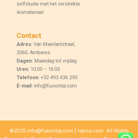
zelfstudie met het verstrekte
lesmateriaal.
Contact
Adres:
Van Maerlantstraat,
2060. Amberes
Dagen:
Maandag tot vrijdag
Uren:
10:00 – 16:00
Telefoon:
+32 493 436 295
E-mail:
info@fusiontqi.com
©2025 info@fusiontqi.com | tqivca.com All Rights