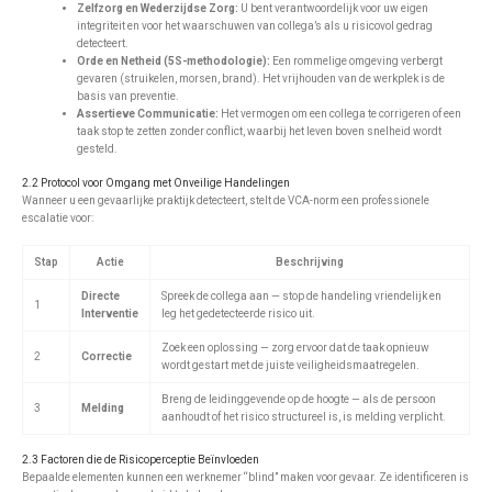
Zelfzorg en Wederzijdse Zorg:
U bent verantwoordelijk voor uw eigen
integriteit en voor het waarschuwen van collega’s als u risicovol gedrag
detecteert.
Orde en Netheid (5S-methodologie):
Een rommelige omgeving verbergt
gevaren (struikelen, morsen, brand). Het vrijhouden van de werkplek is de
basis van preventie.
Assertieve Communicatie:
Het vermogen om een collega te corrigeren of een
taak stop te zetten zonder conflict, waarbij het leven boven snelheid wordt
gesteld.
2.2 Protocol voor Omgang met Onveilige Handelingen
Wanneer u een gevaarlijke praktijk detecteert, stelt de VCA-norm een professionele
escalatie voor:
Stap
Actie
Beschrijving
Directe
Spreek de collega aan — stop de handeling vriendelijk en
1
Interventie
leg het gedetecteerde risico uit.
Zoek een oplossing — zorg ervoor dat de taak opnieuw
2
Correctie
wordt gestart met de juiste veiligheidsmaatregelen.
Breng de leidinggevende op de hoogte — als de persoon
3
Melding
aanhoudt of het risico structureel is, is melding verplicht.
2.3 Factoren die de Risicoperceptie Beïnvloeden
Bepaalde elementen kunnen een werknemer “blind” maken voor gevaar. Ze identificeren is