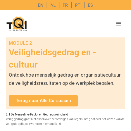
Ga
|
|
|
|
EN
NL
FR
PT
ES
naar
de
inhoud
MODULE 2
Veiligheidsgedrag en -
cultuur
Ontdek hoe menselijk gedrag en organisatiecultuur
de veiligheidsresultaten op de werkplek bepalen.
Terug naar Alle Cursussen
2.1 De Menselijke Factor en Gedragsveiligheid
Veilig gedrag gaat niet alleen over het opvolgen van regels; het gaat over het kiezen van de
veiligste optie, ook wanneer niemand kijkt.