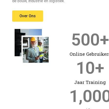
de bouw, industrie en logistiek.
Over Ons
500
+
Online Gebruiker
10
+
Jaar Training
1,00