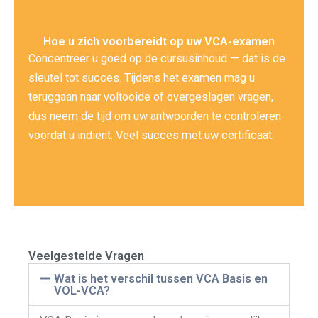
Hoe u zich voorbereidt op uw VCA-examen
Concentreer u goed op de cursusinhoud — dat is de
sleutel tot succes. Tijdens het examen mag u
teruggaan naar voltooide of overgeslagen vragen,
dus neem de tijd om uw antwoorden te controleren
voordat u indient. Veel succes met uw certificaat.
Veelgestelde Vragen
Wat is het verschil tussen VCA Basis en
VOL-VCA?