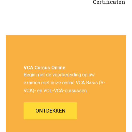
Certificaten
VCA Cursus Online
Begin met de voorbereiding op uw
examen met onze online VCA Basis (B-
VCA)- en VOL-VCA-cursussen.
ONTDEKKEN