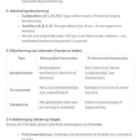
specifieke frequentiefiltering.
D. Ademhalingsbescherming
Deeltjesfilters (P1, P2, P3):
Tegen stof en nevels. P3 biedt de hoogste
bescherming.
Gasfilters (A, B, E, K):
Kleurgecodeerd (bijv. Bruin = A voor organische
dampen).
Als het zuurstofgehalte onder 19% ligt, is een filtermasker nutteloos — een
onafhankelijk ademhalingstoestel is verplicht.
5.3 Bescherming van Ledematen (Handen en Voeten)
Type
Belangrijkste kenmerken
Professionele toepassing
Bestendigheid:
Nitril (chemisch), Kevlar
Handschoenen
mechanisch, chemisch of
(snijbestendig), Leer
thermisch
(mechanisch)
Neus, doorsteekbestendige
Standaard voor bouw en zware
S3-schoeisel
zool, waterafstotend
industrie
Niet-geleidende materialen
Elektrisch werk op laag- of
Diëlektrisch
om aarding te voorkomen
hoogspanning
5.4 Valbeveiliging (Werken op Hoogte)
Binnen het VCA-kader gelden specifieke maatregelen vanaf
2 meter
.
Vollichaamsharnas:
Ontworpen om remkrachten te verdelen over schouders
en dijen.