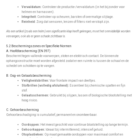
Vervaldatum:
Controleer de productie-/vervaldatum (in het bijzonder voor
helmen en harnassen).
Integriteit:
Controleer op scheuren, barsten of overmatige slijtage.
Reinheid:
Zorg dat sensoren, lenzen of filters niet verstopt zijn.
Als een artikel (zoals een helm) een significante klap heeft gekregen, moet het onmiddellijk worden
vervangen, ook als er geen schade zichtbaar is.
5.2 Beschermingszones en Specifieke Normen
A. Hoofdbescherming (EN 397)
Beschermt tegen vallende voorwerpen, stoten en elektrisch contact. De binnenste
ophangconstructie moet worden afgesteld zodat er een ruimte is tussen de schaal en de
schedel om schokken op te vangen.
B. Oog- en Gelaatsbescherming
Veiligheidsbrillen:
Voor frontale impact van deeltjes.
Stofbrillen (volledig afsluitend):
Essentieel bij chemische spatten en fijn
stof.
Gelaatsschermen:
Gebruikt bij slijpen, lassen of biologische blootstelling met
hoog risico.
C. Gehoorbescherming
Gehoorbeschadiging is cumulatief, permanent en onomkeerbaar.
Oordoppen:
Het meest geschikt voor continue blootstelling op lange termijn.
Gehoorkappen:
Ideaal bij intermitterend, intensief geluid.
Otoplastieken:
Op maat gemaakte oordoppen voor maximaal comfort en