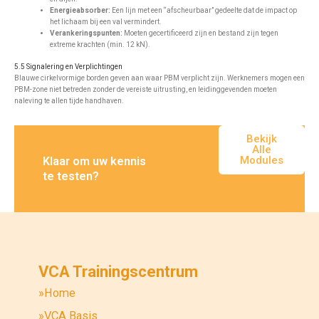
Energieabsorber:
Een lijn met een “afscheurbaar” gedeelte dat de impact op
het lichaam bij een val vermindert.
Verankeringspunten:
Moeten gecertificeerd zijn en bestand zijn tegen
extreme krachten (min. 12 kN).
5.5 Signalering en Verplichtingen
Blauwe cirkelvormige borden geven aan waar PBM verplicht zijn. Werknemers mogen een
PBM-zone niet betreden zonder de vereiste uitrusting, en leidinggevenden moeten
naleving te allen tijde handhaven.
Bekijk
Alle
Modules
Klaar om uw kennis
te testen?
VCA Trainingscentrum
»Home
»VCA Basis