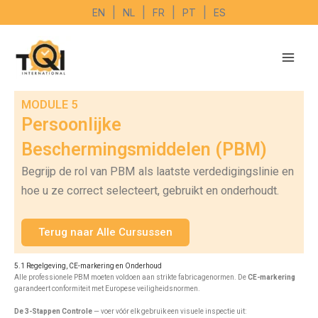
Ga
|
|
|
|
EN
NL
FR
PT
ES
naar
de
inhoud
MODULE 5
Persoonlijke
Beschermingsmiddelen (PBM)
Begrijp de rol van PBM als laatste verdedigingslinie en
hoe u ze correct selecteert, gebruikt en onderhoudt.
Terug naar Alle Cursussen
5.1 Regelgeving, CE-markering en Onderhoud
Alle professionele PBM moeten voldoen aan strikte fabricagenormen. De
CE-markering
garandeert conformiteit met Europese veiligheidsnormen.
De 3-Stappen Controle
— voer vóór elk gebruik een visuele inspectie uit: