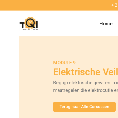
Ga
+3
naar
de
Home
inhoud
MODULE 9
Elektrische Vei
Begrijp elektrische gevaren i
maatregelen die elektrocutie 
Terug naar Alle Cursussen