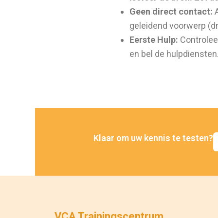
Geen direct contact:
A
geleidend voorwerp (dro
Eerste Hulp:
Controleer
en bel de hulpdiensten
Klaar om uw kennis te testen?
VCA Trainingscentrum