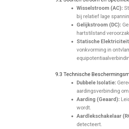
Wisselstroom (AC):
St
bij relatief lage spanni
Gelijkstroom (DC):
Geb
hartstilstand veroorza
Statische Elektriciteit
vonkvorming in ontvlam
equipotentiaalverbindi
9.3 Technische Beschermingsm
Dubbele Isolatie:
Geree
aardingsverbinding om
Aarding (Geaard):
Lei
wordt.
Aardlekschakelaar (RC
detecteert.