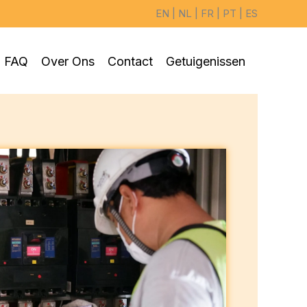
EN
|
NL
|
FR
|
PT
|
ES
FAQ
Over Ons
Contact
Getuigenissen