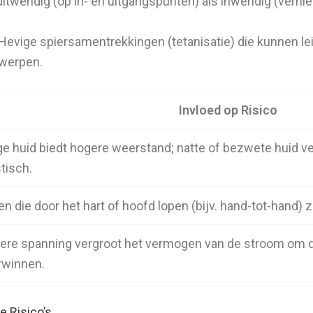
itwendig (op in- en uitgangspunten) als inwendig (vernie
Hevige spiersamentrekkingen (tetanisatie) die kunnen lei
rwerpen.
Invloed op Risico
ge huid biedt hogere weerstand; natte of bezwete huid 
tisch.
n die door het hart of hoofd lopen (bijv. hand-tot-hand) z
ere spanning vergroot het vermogen van de stroom om 
rwinnen.
e Risico’s