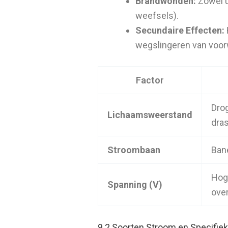
Brandwonden:
Zowel u
weefsels).
Secundaire Effecten:
wegslingeren van voo
Factor
Dro
Lichaamsweerstand
dras
Stroombaan
Bane
Hog
Spanning (V)
ove
9.2 Soorten Stroom en Specifiek