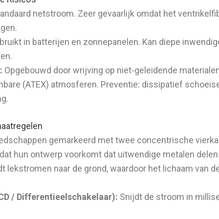
andaard netstroom. Zeer gevaarlijk omdat het ventrikelfibr
ngen.
ruikt in batterijen en zonnepanelen. Kan diepe inwen
ken.
:
Opgebouwd door wrijving op niet-geleidende materialen. P
bare (ATEX) atmosferen. Preventie: dissipatief schoeis
ng.
aatregelen
dschappen gemarkeerd met twee concentrische vierkan
dat hun ontwerp voorkomt dat uitwendige metalen dele
dt lekstromen naar de grond, waardoor het lichaam van d
D / Differentieelschakelaar):
Snijdt de stroom in milli