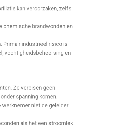
illatie kan veroorzaken, zelfs
dige chemische brandwonden en
rimair industrieel risico is
el, vochtigheidsbeheersing en
ten. Ze vereisen geen
n onder spanning komen.
e werknemer niet de geleider
seconden als het een stroomlek