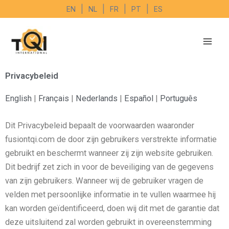
Ga
|
|
|
|
EN
NL
FR
PT
ES
naar
de
inhoud
Privacybeleid
English
|
Français
|
Nederlands
|
Español
|
Português
Dit Privacybeleid bepaalt de voorwaarden waaronder
fusiontqi.com de door zijn gebruikers verstrekte informatie
gebruikt en beschermt wanneer zij zijn website gebruiken.
Dit bedrijf zet zich in voor de beveiliging van de gegevens
van zijn gebruikers. Wanneer wij de gebruiker vragen de
velden met persoonlijke informatie in te vullen waarmee hij
kan worden geïdentificeerd, doen wij dit met de garantie dat
deze uitsluitend zal worden gebruikt in overeenstemming